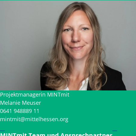
Projektmanagerin MINTmit
Melanie Meuser
0641 948889 11
mintmit@mittelhessen.org
MINTmit Team und Ansprechpartner