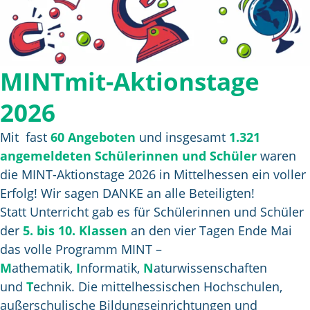
MINTmit-Aktionstage
2026
Mit fast
60 Angeboten
und insgesamt
1.321
angemeldeten Schülerinnen und Schüler
waren
die MINT-Aktionstage 2026 in Mittelhessen ein voller
Erfolg! Wir sagen DANKE an alle Beteiligten!
Statt Unterricht gab es für Schülerinnen und Schüler
der
5. bis 10. Klassen
an den vier Tagen Ende Mai
das volle Programm MINT –
M
athematik,
I
nformatik,
N
aturwissenschaften
und
T
echnik. Die mittelhessischen Hochschulen,
außerschulische Bildungseinrichtungen und