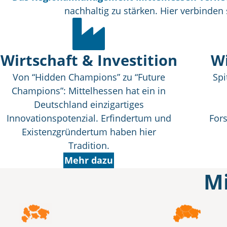
nachhaltig zu stärken. Hier verbinde
Wirtschaft & Investition
Wi
Von “Hidden Champions” zu “Future
Spi
Champions”: Mittelhessen hat ein in
Deutschland einzigartiges
Innovationspotenzial. Erfindertum und
For
Existenzgründertum haben hier
Tradition.
Mehr dazu
Mi
Mittelhessen mit den Landkreisen
Limburg-Weilbu
Mittelstand, ein leistungsfähiges Handwer