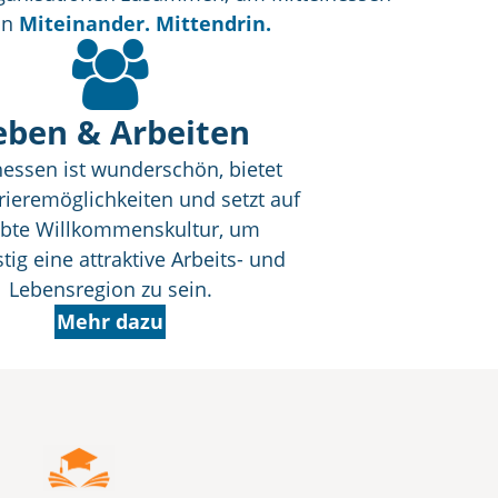
an
Miteinander. Mittendrin.
eben & Arbeiten
hessen ist wunderschön, bietet
rieremöglichkeiten und setzt auf
ebte Willkommenskultur, um
stig eine attraktive Arbeits- und
Lebensregion zu sein.
Mehr dazu
Vogelsberg
ist geprägt durch einen starken
nsqualität und regionale Vielfalt.