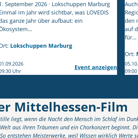
1. September 2026 · Lokschuppen Marburg
Auch 
Einmal im Jahr wird sichtbar, was LOVEDIS
Regi
das ganze Jahr über aufbaut: ein
den 
Ökosystem…
auf 
für…
Ort:
Lokschuppen Marburg
Ort:
01.09.2026
05.10
Event anzeigen
09:30 Uhr
09:00
er Mittelhessen-Film
tille liegt, wenn die Nacht den Mensch im Schlaf im Du
 Welt aus ihren Träumen und ein Chorkonzert beginnt. Die
 So entstehen Meisterwerke, weil Wissen wirklich Werte sc