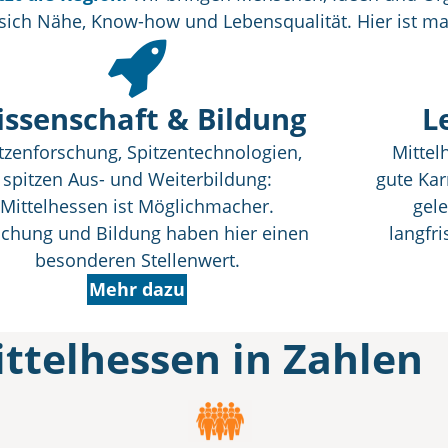
n sich Nähe, Know-how und Lebensqualität. Hier ist m
ssenschaft & Bildung
L
tzenforschung, Spitzentechnologien,
Mittel
spitzen Aus- und Weiterbildung:
gute Kar
Mittelhessen ist Möglichmacher.
gel
schung und Bildung haben hier einen
langfri
besonderen Stellenwert.
Mehr dazu
ttelhessen in Zahlen
rg, Lahn-Dill, Gießen, Marburg-Biedenkopf und 
k, eine exzellente Wissenschaftslandschaft, hohe Lebe