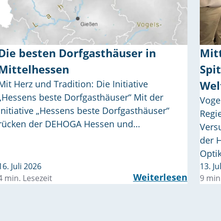
Die besten Dorfgasthäuser in
Mit
Mittelhessen
Spi
Mit Herz und Tradition: Die Initiative
Wel
„Hessens beste Dorfgasthäuser“ Mit der
Voge
Initiative „Hessens beste Dorfgasthäuser“
Regi
rücken der DEHOGA Hessen und…
Vers
der H
Opti
16. Juli 2026
13. Ju
Weiterlesen
4 min. Lesezeit
9 min