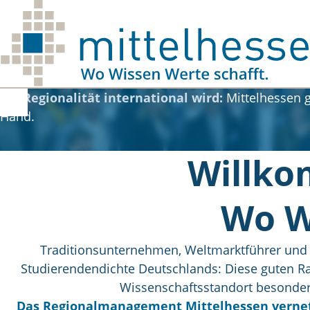
Skip to main content
Wo Regionalität international wird:
Mittelhessen g
Hand.
Willko
Wo W
Traditionsunternehmen, Weltmarktführer und d
Studierendendichte Deutschlands: Diese guten R
Wissenschaftsstandort besonders
Das Regionalmanagement Mittelhessen vernetz