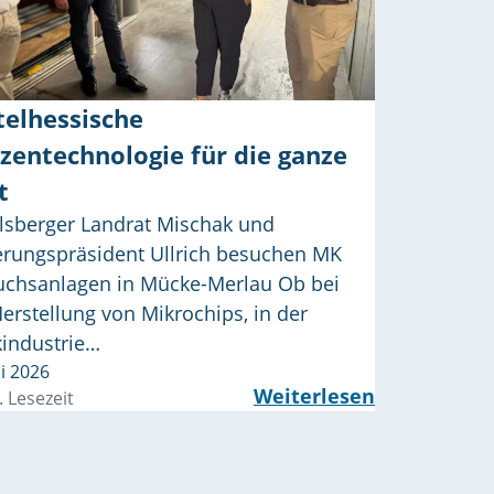
telhessische
tzentechnologie für die ganze
t
lsberger Landrat Mischak und
erungspräsident Ullrich besuchen MK
uchsanlagen in Mücke-Merlau Ob bei
erstellung von Mikrochips, in der
kindustrie…
li 2026
Weiterlesen
. Lesezeit