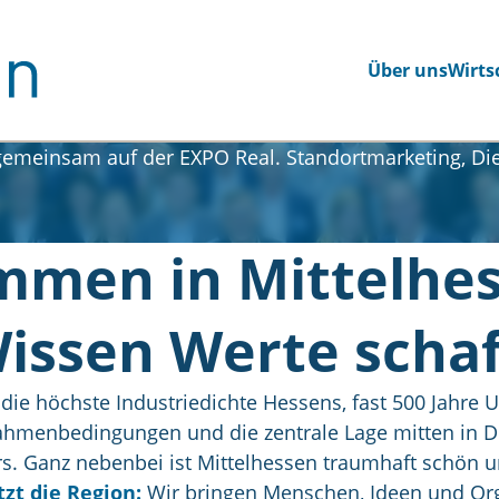
Über uns
Wirts
emeinsam auf der EXPO Real. Standortmarketing, Die
mmen in Mittelhes
issen Werte schaf
ie höchste Industriedichte Hessens, fast 500 Jahre U
ahmenbedingungen und die zentrale Lage mitten in 
. Ganz nebenbei ist Mittelhessen traumhaft schön un
t die Region:
Wir bringen Menschen, Ideen und Or