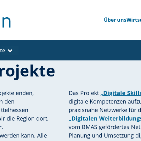
Über uns
Wirts
gieren
Zu einer anderen Seite navigieren
te
rojekte
jekte enden,
Das Projekt
„Digitale Skill
In den
digitale Kompetenzen auf
ttelhessen
praxisnahe Netzwerke für d
ir die Region dort,
„Digitalen Weiterbildun
r.
vom BMAS gefördertes Netz
t werden kann. Alle
Planung und Umsetzung digi