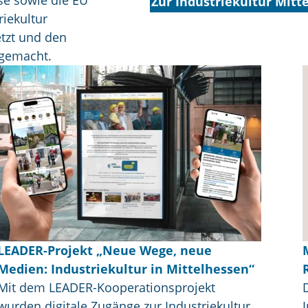
Zur Industriekultur Mitt
riekultur
etzt und den
 gemacht.
LEADER-Projekt „Neue Wege, neue
Medien: Industriekultur in Mittelhessen“
Mit dem LEADER-Kooperationsprojekt
wurden digitale Zugänge zur Industriekultur