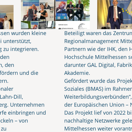
ssen wurden kleine
Beteiligt waren das Zentr
 unterstützt,
Regionalmanagement Mittelh
g zu integrieren.
Partnern wie der IHK, de
 den
Hochschule Mittelhessen s
n, den
darunter GAL Digital, Fabri
fördern und die
Akademie.
ern.
Gefördert wurde das Proje
onaler
Soziales (BMAS) im Rahme
ahn-Dill,
Weiterbildungsverbünden“,
berg. Unternehmen
der Europäischen Union – 
arfe einbringen und
Das Projekt lief von 2022 b
ckeln – von
nachhaltige Netzwerke geleg
 zu
Mittelhessen weiter vorantr