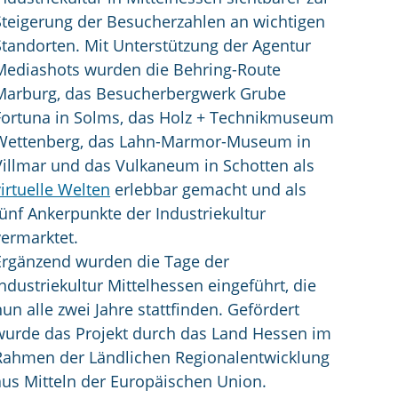
Steigerung der Besucherzahlen an wichtigen
Standorten. Mit Unterstützung der Agentur
Mediashots wurden die Behring-Route
Marburg, das Besucherbergwerk Grube
Fortuna in Solms, das Holz + Technikmuseum
Wettenberg, das Lahn-Marmor-Museum in
Villmar und das Vulkaneum in Schotten als
virtuelle Welten
erlebbar gemacht und als
fünf Ankerpunkte der Industriekultur
vermarktet.
Ergänzend wurden die Tage der
Industriekultur Mittelhessen eingeführt, die
nun alle zwei Jahre stattfinden. Gefördert
wurde das Projekt durch das Land Hessen im
Rahmen der Ländlichen Regionalentwicklung
aus Mitteln der Europäischen Union.