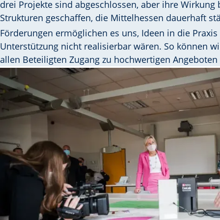
drei Projekte sind abgeschlossen, aber ihre Wirkung 
Strukturen geschaffen, die Mittelhessen dauerhaft st
Region auf ihrem Weg in die Zukunft begleiten.
Förderungen ermöglichen es uns, Ideen in die Praxis
Unterstützung nicht realisierbar wären. So können wi
allen Beteiligten Zugang zu hochwertigen Angeboten 
Digitale Skills