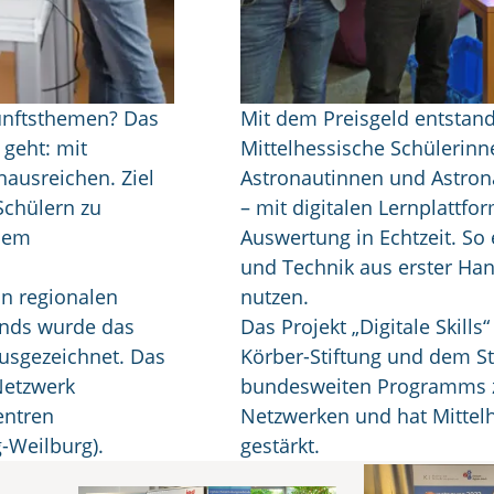
kunftsthemen? Das
Mit dem Preisgeld entstand
s geht: mit
Mittelhessische Schülerinn
nausreichen. Ziel
Astronautinnen und Astron
Schülern zu
– mit digitalen Lernplattf
inem
Auswertung in Echtzeit. S
und Technik aus erster Han
in regionalen
nutzen.
ands wurde das
Das Projekt „Digitale Skill
usgezeichnet. Das
Körber-Stiftung und dem Sti
Netzwerk
bundesweiten Programms zu
entren
Netzwerken und hat Mittelh
-Weilburg).
gestärkt.
ngsverbünde Mittelhe