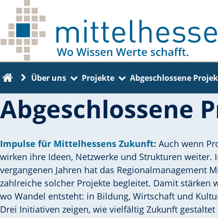
Skip to main content
Zu einer anderen Seite navigieren
Zu einer anderen Seite navi
Über uns
Projekte
Abgeschlossene Projek
Back to the home page
Abgeschlossene P
Impulse für Mittelhessens Zukunft:
Auch wenn Pro
wirken ihre Ideen, Netzwerke und Strukturen weiter. 
vergangenen Jahren hat das Regionalmanagement Mi
zahlreiche solcher Projekte begleitet. Damit stärken w
wo Wandel entsteht: in Bildung, Wirtschaft und Kultu
Drei Initiativen zeigen, wie vielfältig Zukunft gestalte