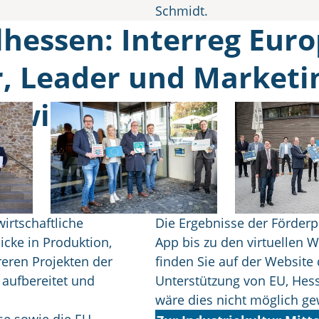
Schmidt.
lhessen: Interreg Euro
r, Leader und Marketi
ntwicklung)
wirtschaftliche
Die Ergebnisse der Förder
cke in Produktion,
App bis zu den virtuellen W
eren Projekten der
finden Sie auf der Website 
t aufbereitet und
Unterstützung von EU, Hess
wäre dies nicht möglich g
e sowie die EU