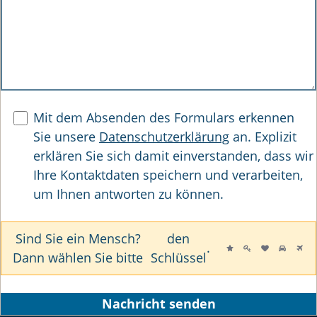
Mit dem Absenden des Formulars erkennen
Sie unsere
Datenschutzerklärung
an. Explizit
erklären Sie sich damit einverstanden, dass wir
Ihre Kontaktdaten speichern und verarbeiten,
um Ihnen antworten zu können.
Sind Sie ein Mensch?
den
S
1
2
3
4
5
.
Dann wählen Sie bitte
Schlüssel
i
n
d
Nachricht senden
S