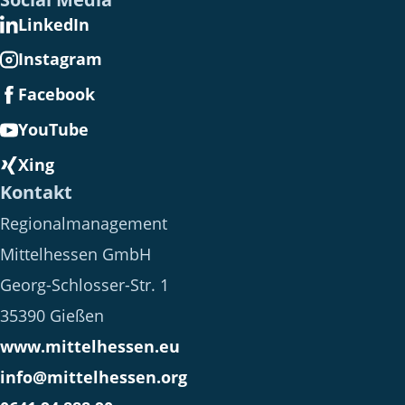
S
LinkedIn
c
Instagram
h
l
Facebook
ü
YouTube
s
Xing
s
Kontakt
e
l
Regionalmanagement
.
Mittelhessen GmbH
Georg-Schlosser-Str. 1
35390 Gießen
www.mittelhessen.eu
info@mittelhessen.org