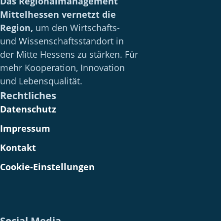
Das Regionalmanagement
w
Mittelhessen vernetzt die
ä
Region,
um den Wirtschafts-
h
und Wissenschaftsstandort in
l
der Mitte Hessens zu stärken. Für
e
mehr Kooperation, Innovation
n
und Lebensqualität.
S
Rechtliches
i
Datenschutz
e
b
Impressum
i
Kontakt
t
t
Cookie-Einstellungen
e
d
e
n
Social Media