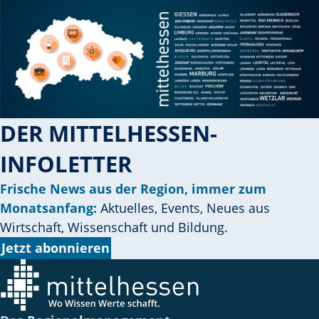
i
e
e
i
n
M
DER MITTELHESSEN-
e
n
INFOLETTER
s
Frische News aus der Region, immer zum
c
Monatsanfang:
Aktuelles, Events, Neues aus
h
Wirtschaft, Wissenschaft und Bildung.
?
Jetzt abonnieren
D
a
n
n