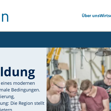
Über uns
Wirts
en Seite navigieren
ildung
il eines modernen
timale Bedingungen.
ierung,
ung: Die Region stellt
ietern,