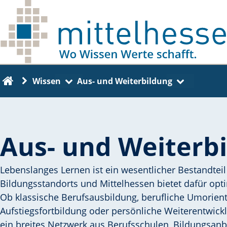
Skip to main content
Zu einer anderen Seite navigieren
Zu einer ander
Wissen
Aus- und Weiterbildung
Back to the home page
Aus- und Weiterb
Lebenslanges Lernen ist ein wesentlicher Bestandte
Bildungsstandorts und Mittelhessen bietet dafür op
Ob klassische Berufsausbildung, berufliche Umorient
Aufstiegsfortbildung oder persönliche Weiterentwickl
ein breites Netzwerk aus Berufsschulen, Bildungsanb