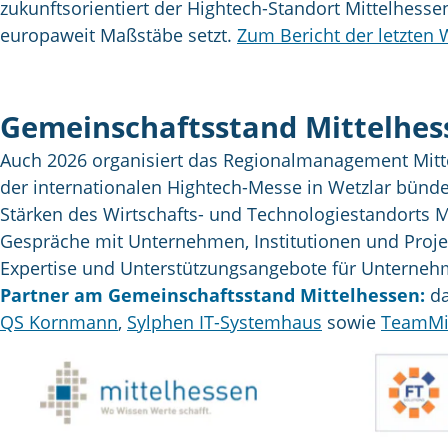
zukunftsorientiert der Hightech-Standort Mittelhess
europaweit Maßstäbe setzt.
Zum Bericht der letzten 
Gemeinschaftsstand Mittelhess
Auch 2026 organisiert das Regionalmanagement Mitte
der internationalen Hightech-Messe in Wetzlar bün
Stärken des Wirtschafts- und Technologiestandorts M
Gespräche mit Unternehmen, Institutionen und Projek
Expertise und Unterstützungsangebote für Unterne
Partner am Gemeinschaftsstand Mittelhessen:
da
QS Kornmann
,
Sylphen IT-Systemhaus
sowie
TeamMi