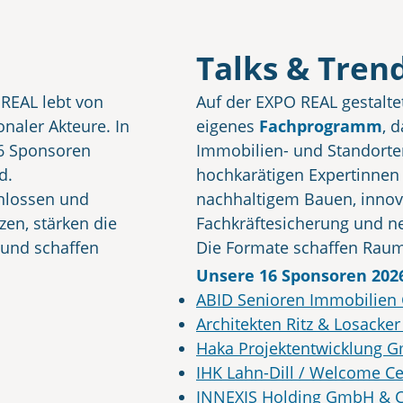
Talks & Tren
 REAL lebt von
Auf der EXPO REAL gestalt
naler Akteure. In
eigenes
Fachprogramm
, 
16 Sponsoren
Immobilien- und Standortent
d.
hochkarätigen Expertinnen 
chlossen und
nachhaltigem Bauen, innova
zen, stärken die
Fachkräftesicherung und n
 und schaffen
Die Formate schaffen Raum
 und Kooperationen.
und machen deutlich, wie M
Unsere 16
Sponsoren 202
der Branche setzt.
ABID Senioren Immobilie
Architekten Ritz & Losack
Haka Projektentwicklung 
IHK Lahn-Dill / Welcome C
INNEXIS Holding GmbH & C