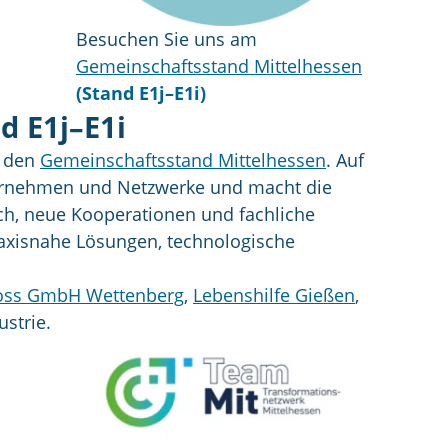
Besuchen Sie uns am
Gemeinschaftsstand Mittelhessen
(Stand E1j–E1i)
d E1j–E1i
t den
Gemeinschaftsstand Mittelhessen
. Auf
nternehmen und Netzwerke und macht die
ch, neue Kooperationen und fachliche
raxisnahe Lösungen, technologische
oss GmbH Wettenberg
,
Lebenshilfe Gießen
,
strie.