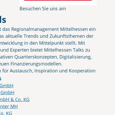
Besuchen Sie uns am
Gemeinschaftsstand Mittelhessen
ds
(Stand C1.140)
et das Regionalmanagement Mittelhessen ein
das aktuelle Trends und Zukunftsthemen der
wicklung in den Mittelpunkt stellt. Mit
und Experten bietet Mittelhessen Talks zu
tiven Quartierskonzepten, Digitalisierung,
euen Finanzierungsmodellen.
 für Austausch, Inspiration und Kooperation
ittelhessen aktiv Impulse für die Zukunft
6
n GmbH
er GmbH
GmbH & Co. KG
enter MH
o. KG