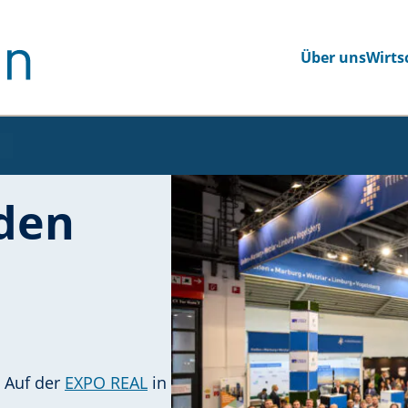
Über uns
Wirts
n Seite navigieren
einer anderen Seite navigieren
 den
 Auf der
EXPO REAL
in
s