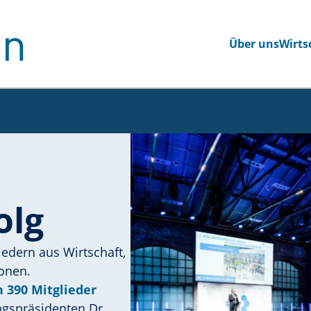
Über uns
Wirts
eite navigieren
olg
iedern aus Wirtschaft,
onen.
n 390 Mitglieder
ngspräsidenten Dr.