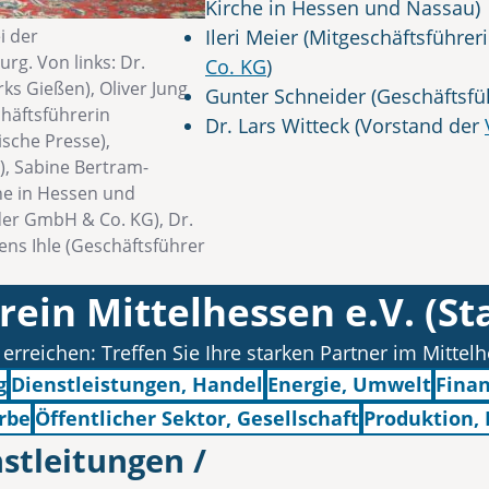
Kirche in Hessen und Nassau)
Ileri Meier (Mitgeschäftsführer
i der
g. Von links: Dr.
Co. KG
)
ks Gießen), Oliver Jung
Gunter Schneider (Geschäftsfü
häftsführerin
Dr. Lars Witteck (Vorstand der
sche Presse),
, Sabine Bertram-
he in Hessen und
er GmbH & Co. KG), Dr.
ens Ihle (Geschäftsführer
rein Mittelhessen e.V. (St
reichen: Treffen Sie Ihre starken Partner im Mittelh
g
Dienstleistungen, Handel
Energie, Umwelt
Finan
rbe
Öffentlicher Sektor, Gesellschaft
Produktion, 
n
stleitungen /