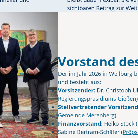
sichtbaren Beitrag zur Wei
Vorstand des
Der im Jahr 2026 in Weilburg be
und besteht aus:
Vorsitzender:
Dr. Christoph U
Regierungspräsidiums Gießen
)
Stellvertretender Vorsitzen
Gemeinde Merenberg
)
Finanzvorstand:
Heiko Stock (
Sabine Bertram-Schäfer (
Pröps