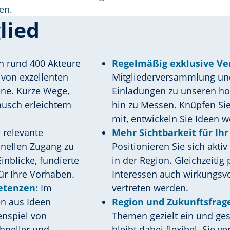
en.
lied
en rund 400 Akteure
Regelmäßig exklusive Ve
 von exzellenten
Mitgliederversammlung un
ene. Kurze Wege,
Einladungen zu unseren ho
usch erleichtern
hin zu Messen. Knüpfen Sie
mit, entwickeln Sie Ideen w
 relevante
Mehr Sichtbarkeit für Ih
hnellen Zugang zu
Positionieren Sie sich akt
nblicke, fundierte
in der Region. Gleichzeitig
ür Ihre Vorhaben.
Interessen auch wirkungsvol
etenzen:
Im
vertreten werden.
n aus Ideen
Region und Zukunftsfrage
nspiel von
Themen gezielt ein und ges
hneller und
bleibt dabei flexibel. Sie v