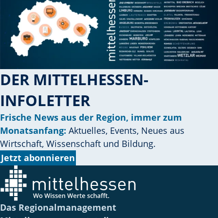
i
e
e
i
n
M
DER MITTELHESSEN-
e
n
INFOLETTER
s
Frische News aus der Region, immer zum
c
Monatsanfang:
Aktuelles, Events, Neues aus
h
Wirtschaft, Wissenschaft und Bildung.
?
Jetzt abonnieren
D
a
n
n
Das Regionalmanagement
w