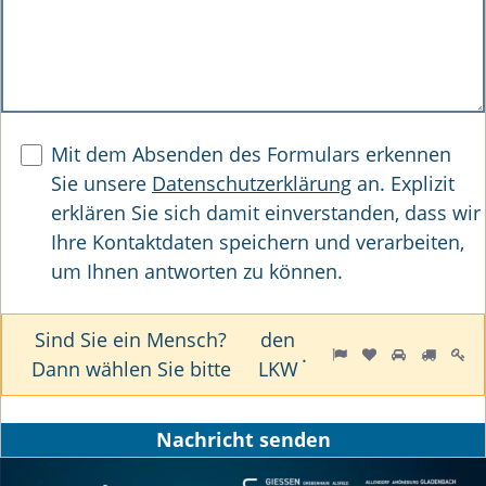
Mit dem Absenden des Formulars erkennen
Sie unsere
Datenschutzerklärung
an. Explizit
erklären Sie sich damit einverstanden, dass wir
Ihre Kontaktdaten speichern und verarbeiten,
um Ihnen antworten zu können.
Sind Sie ein Mensch?
den
S
1
2
3
4
5
.
Dann wählen Sie bitte
LKW
i
n
d
Nachricht senden
S