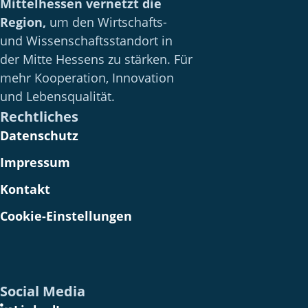
Mittelhessen vernetzt die
ä
Region,
um den Wirtschafts-
h
und Wissenschaftsstandort in
l
der Mitte Hessens zu stärken. Für
e
mehr Kooperation, Innovation
n
und Lebensqualität.
S
Rechtliches
i
Datenschutz
e
b
Impressum
i
Kontakt
t
t
Cookie-Einstellungen
e
d
e
n
Social Media
L