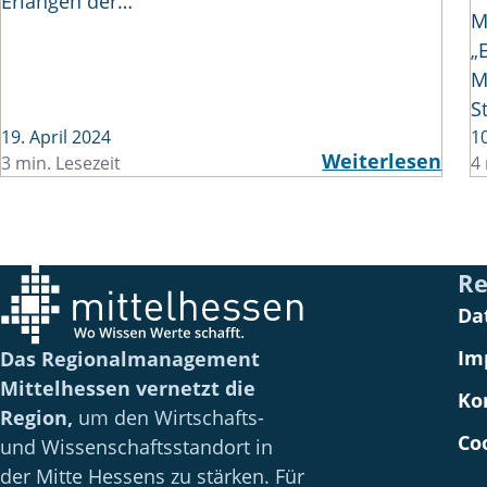
Erlangen der…
M
„
M
S
19. April 2024
10
Weiterlesen
3 min. Lesezeit
4 
Re
Da
Im
Das Regionalmanagement
Mittelhessen vernetzt die
Ko
Region,
um den Wirtschafts-
Co
und Wissenschaftsstandort in
der Mitte Hessens zu stärken. Für