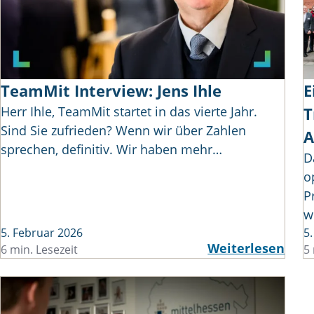
TeamMit Interview: Jens Ihle
E
Herr Ihle, TeamMit startet in das vierte Jahr.
T
Sind Sie zufrieden? Wenn wir über Zahlen
A
sprechen, definitiv. Wir haben mehr…
D
o
P
w
5. Februar 2026
5
Weiterlesen
6 min. Lesezeit
5 