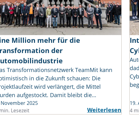
ine Million mehr für die
In
ransformation der
Cy
utomobilindustrie
Aut
dad
as Transformationsnetzwerk TeamMit kann
Cyb
ptimistisch in die Zukunft schauen: Die
beg
rojektlaufzeit wird verlängert, die Mittel
urden aufgestockt. Damit bleibt die…
. November 2025
19.
Weiterlesen
min. Lesezeit
4 mi