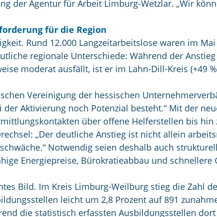
ung der Agentur für Arbeit Limburg-Wetzlar. „Wir kö
sforderung für die Region
sigkeit. Rund 12.000 Langzeitarbeitslose waren im Mai
utliche regionale Unterschiede: Während der Anstieg
eise moderat ausfällt, ist er im Lahn-Dill-Kreis (+49
sischen Vereinigung der hessischen Unternehmerverbä
i der Aktivierung noch Potenzial besteht.“ Mit der n
rmittlungskontakten über offene Helferstellen bis hi
hsel: „Der deutliche Anstieg ist nicht allein arbeits
hwäche.“ Notwendig seien deshalb auch strukturelle
bsfähige Energiepreise, Bürokratieabbau und schnell
tes Bild. Im Kreis Limburg-Weilburg stieg die Zahl 
ldungsstellen leicht um 2,8 Prozent auf 891 zunahmen
 die statistisch erfassten Ausbildungsstellen dort rü