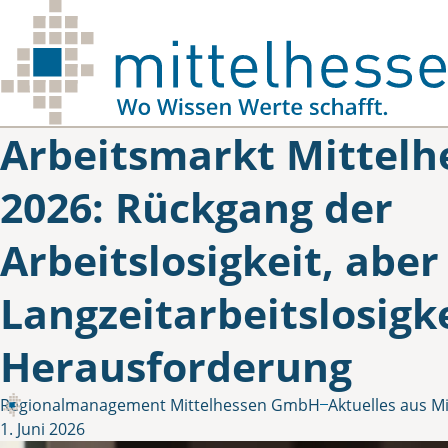
Skip to main content
Arbeitsmarkt Mittelh
2026: Rückgang der
Arbeitslosigkeit, aber
Langzeitarbeitslosigke
Herausforderung
in
Regionalmanagement Mittelhessen GmbH
Aktuelles aus M
Gepostet von
1. Juni 2026