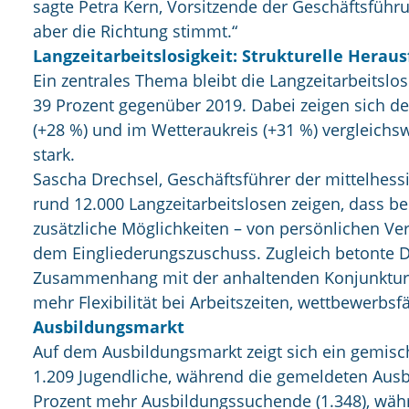
sagte Petra Kern, Vorsitzende der Geschäftsführ
aber die Richtung stimmt.“
Langzeitarbeitslosigkeit: Strukturelle Herau
Ein zentrales Thema bleibt die Langzeitarbeitslo
39 Prozent gegenüber 2019. Dabei zeigen sich de
(+28 %) und im Wetteraukreis (+31 %) vergleichsw
stark.
Sascha Drechsel, Geschäftsführer der mittelhes
rund 12.000 Langzeitarbeitslosen zeigen, dass be
zusätzliche Möglichkeiten – von persönlichen Ve
dem Eingliederungszuschuss. Zugleich betonte Drec
Zusammenhang mit der anhaltenden Konjunktursc
mehr Flexibilität bei Arbeitszeiten, wettbewer
Ausbildungsmarkt
Auf dem Ausbildungsmarkt zeigt sich ein gemisch
1.209 Jugendliche, während die gemeldeten Ausbi
Prozent mehr Ausbildungssuchende (1.348), während