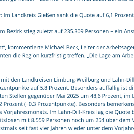
iv: Im Landkreis Gießen sank die Quote auf 6,1 Prozen
im Bezirk stieg zuletzt auf 235.309 Personen – ein A
t“, kommentierte Michael Beck, Leiter der Arbeitsage
en die Region kurzfristig treffen. „Die Lage am Arbe
r mit den Landkreisen Limburg-Weilburg und Lahn-Dil
entpunkte auf 5,8 Prozent. Besonders auffällig ist di
en Stellen gegenüber Mai 2025 um 48,6 Prozent, im L
 Prozent (−0,3 Prozentpunkte). Besonders bemerkenswe
s Vorjahresmonats. Im Lahn-Dill-Kreis lag die Quote b
itslosen mit 8.559 Personen noch um 254 über dem V
stmals seit fast vier Jahren wieder unter dem Vorjahr