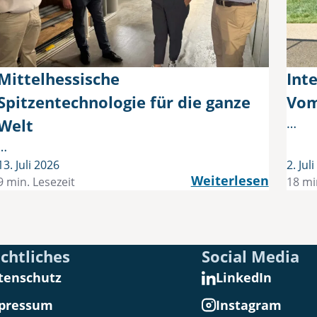
Mittelhessische
Int
Spitzentechnologie für die ganze
Vom
Welt
…
…
13. Juli 2026
2. Jul
Weiterlesen
9 min. Lesezeit
18 mi
chtliches
Social Media
tenschutz
LinkedIn
pressum
Instagram