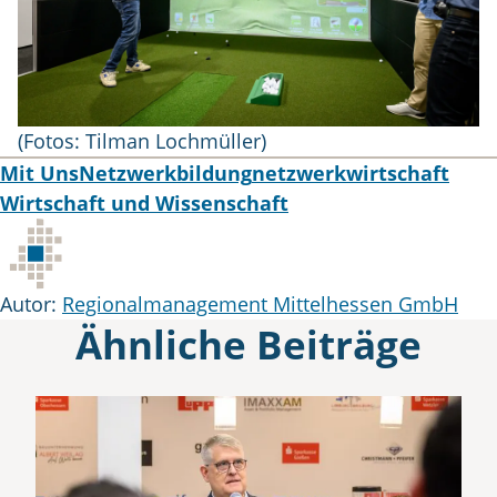
(Fotos: Tilman Lochmüller)
Tags
Mit Uns
Netzwerkbildung
netzwerkwirtschaft
Wirtschaft und Wissenschaft
Autor
Autor:
Regionalmanagement Mittelhessen GmbH
Ähnliche Beiträge