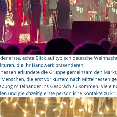
 der erste, echte Blick auf typisch deutsche Weihnach
akturen, die ihr Handwerk präsentieren.
essen erkundete die Gruppe gemeinsam den Markt, p
r Menschen, die erst vor kurzem nach Mittelhessen g
ebung miteinander ins Gespräch zu kommen. Viele nut
len und gleichzeitig erste persönliche Kontakte zu kn