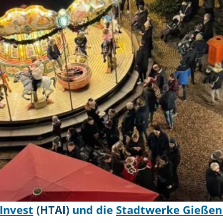
Invest
(HTAI)
und die
Stadtwerke Gießen