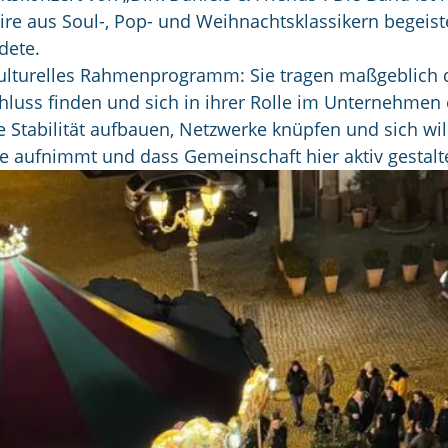
oire aus Soul-, Pop- und Weihnachtsklassikern begei
dete.
ulturelles Rahmenprogramm: Sie tragen maßgeblich da
schluss finden und sich in ihrer Rolle im Unternehme
de Stabilität aufbauen, Netzwerke knüpfen und sich 
e aufnimmt und dass Gemeinschaft hier aktiv gestalte