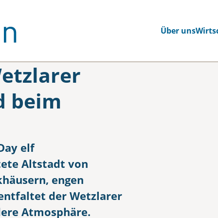
Über uns
Wirts
etzlarer
d beim
ay elf
ete Altstadt von
khäusern, engen
tfaltet der Wetzlarer
dere Atmosphäre.