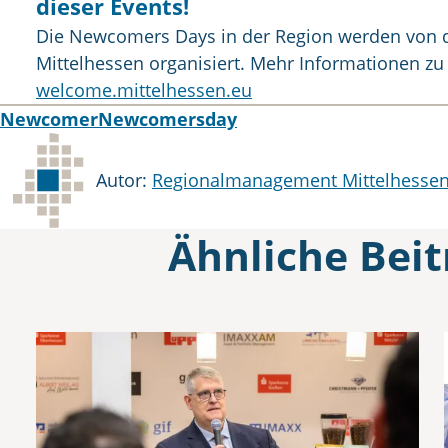
dieser Events!
Die Newcomers Days in der Region werden von 
Mittelhessen organisiert. Mehr Informationen zu
welcome.mittelhessen.eu
Tags
Newcomer
Newcomersday
Autor
Autor:
Regionalmanagement Mittelhess
Ähnliche Beit