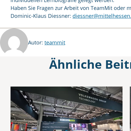
individuellen Lernbiografie gelegt werden.“
Haben Sie Fragen zur Arbeit von TeamMit oder mö
Dominic-Klaus Diessner:
diessner@mittelhessen
Autor
Autor:
teammit
Ähnliche Beit