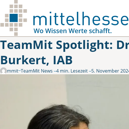
Skip to main content
TeamMit Spotlight: Dr
Burkert, IAB
in
teammit
TeamMit News
4 min. Lesezeit
5. November 202
Gepostet von