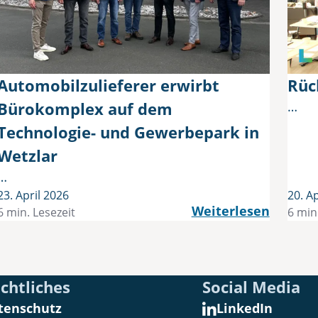
Automobilzulieferer erwirbt
Rüc
Bürokomplex auf dem
…
Technologie- und Gewerbepark in
Wetzlar
…
23. April 2026
20. Ap
Weiterlesen
6 min. Lesezeit
6 min
chtliches
Social Media
tenschutz
LinkedIn