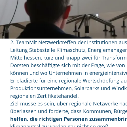
2. TeamMit Netzwerktreffen der Institutionen au
Leitung Stabsstelle Klimaschutz, Energiemanagem
Mittelhessen, kurz und knapp zwei für Transfor
Dorsten beschäftigte sich mit der Frage, wie vo
können und wo Unternehmen in energieintensiv
Er plädierte für eine regionale Wertschöpfung
Produktionsunternehmen, Solarparks und Windkr
regionalen Zertifikatehandel.
Ziel müsse es sein, über regionale Netzwerke nac
überlassen und forderte, dass Kommunen, Bürge
helfen, die richtigen Personen zusammenbrin
klimaneutral zu werden gar nicht so groß.