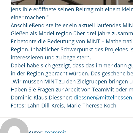
Jens Ihle eröffnete seinen Beitrag mit einem kle
einer machen.“
Anschließend stellte er ein aktuell laufendes 
Gießen als Modellregion über drei Jahre zusamm
Er betonte die Bedeutung von MINT – Mathematik
Region. Inhaltlicher Schwerpunkt des Projektes 
interessieren und zu begeistern.
Dabei habe sich gezeigt, dass das immer dann 
in der Region gebracht würden. Das geschehe bei
„Wir müssen MINT zu den Zielgruppen bringen und
Haben Sie Fragen zur Arbeit von TeamMit oder mö
Dominic-Klaus Diessner:
diessner@mittelhessen
Fotos: Lahn-Dill-Kreis, Marie-Therese Koch
Autor
Autor:
teammit