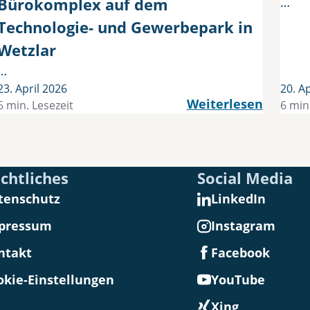
Bürokomplex auf dem
…
Technologie- und Gewerbepark in
Wetzlar
…
23. April 2026
20. Ap
Weiterlesen
6 min. Lesezeit
6 min
chtliches
Social Media
tenschutz
LinkedIn
pressum
Instagram
ntakt
Facebook
okie-Einstellungen
YouTube
Xing