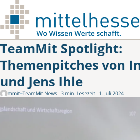
Skip to main content
TeamMit Spotlight:
Themenpitches von I
und Jens Ihle
in
teammit
TeamMit News
3 min. Lesezeit
1. Juli 2024
Gepostet von