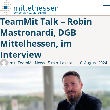
Skip to main content
T
TeamMit Talk – Robin
Mastronardi, DGB
Mittelhessen, im
Interview
in
teammit
TeamMit News
5 min. Lesezeit
16. August 2024
Gepostet von