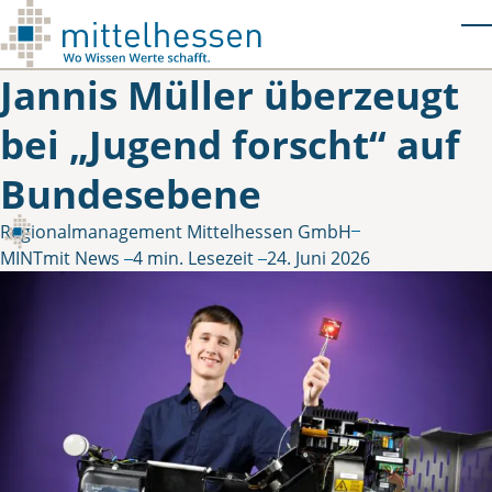
Skip to main content
T
Jannis Müller überzeugt
bei „Jugend forscht“ auf
Bundesebene
Regionalmanagement Mittelhessen GmbH
Gepostet von
in
MINTmit News
4 min. Lesezeit
24. Juni 2026