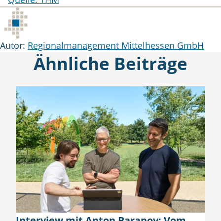
Autor
Autor:
Regionalmanagement Mittelhessen GmbH
Ähnliche Beiträge
Interview mit Anton Baranov: Vom